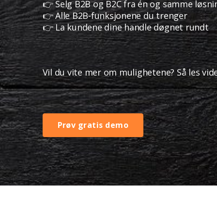
👉 Selg B2B og B2C fra én og samme løsni
👉 Alle B2B-funksjonene du trenger
👉 La kundene dine handle døgnet rundt
Vil du vite mer om mulighetene?
Så les vid
Prøv gratis demo