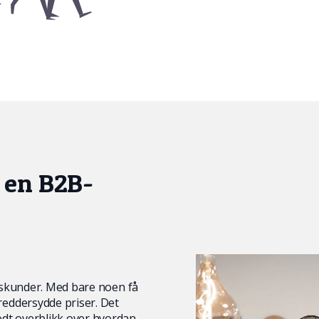
 en B2B-
iftskunder. Med bare noen få
reddersydde priser. Det
odt overblikk over hvordan