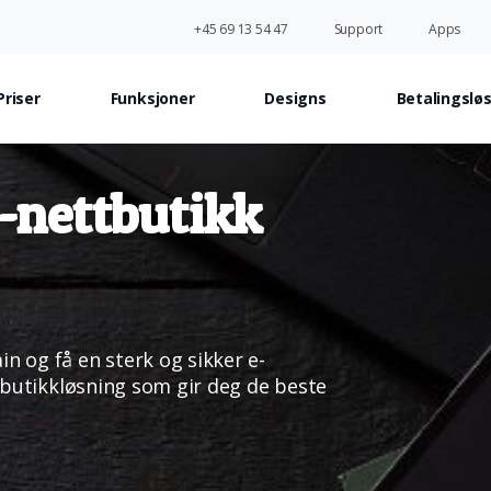
+45 69 13 54 47
Support
Apps
Priser
Funksjoner
Designs
Betalingslø
-nettbutikk
 og få en sterk og sikker e-
tbutikkløsning som gir deg de beste