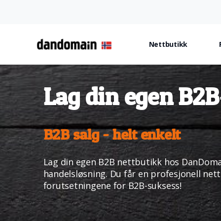
Nettbutikk
Lag din egen B2B
B2B salg - helt enkelt
Lag din egen B2B nettbutikk hos DanDomain
handelsløsning. Du får en profesjonell net
forutsetningene for B2B-suksess!