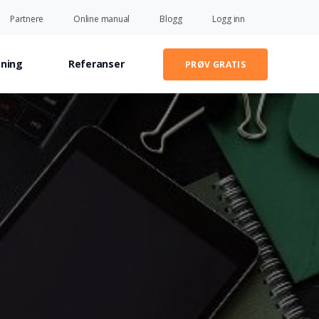
Partnere
Online manual
Blogg
Logg inn
sning
Referanser
PRØV GRATIS