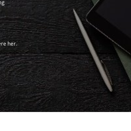
ng
ere her.