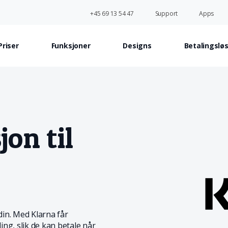
+45 69 13 54 47
Support
Apps
Priser
Funksjoner
Designs
Betalingslø
jon til
in. Med Klarna får
ng, slik de kan betale når