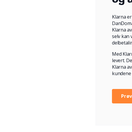
Klarna er
DanDomain
Klarna av
selv kan 
delbetali
Med Klarn
levert. D
Klarna av
kundene d
Prøv