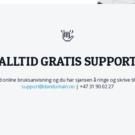
👋
ALLTID GRATIS SUPPOR
 online
bruksanvisning og du har sjansen å ringe og skrive til 
support@dandomain.no
| +
47 31 90 02 27