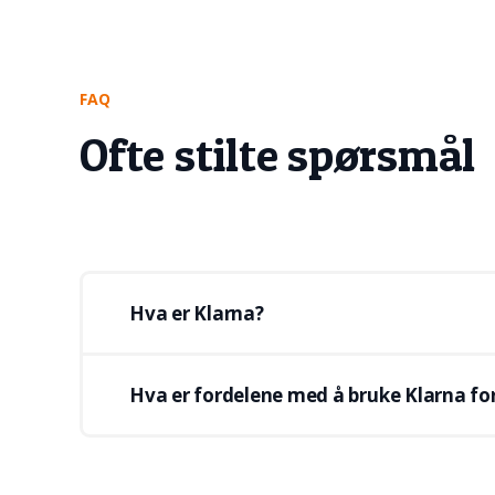
FAQ
Ofte stilte spørsmål
Hva er Klarna?
Klarna er en av Europas største betalingslev
Hva er fordelene med å bruke Klarna fo
avbetaling.
Klarna er for svært mange i Norge en troverdi