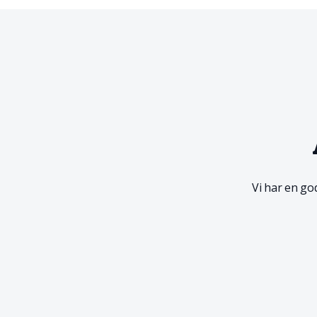
Vi har
en
god