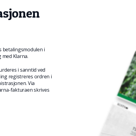
rasjonen
es betalingsmodulen i
ng med Klarna.
urderes i sanntid ved
ding registreres ordren i
nistrasjonen. Via
arna-fakturaen skrives