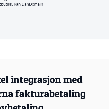
nettbutikk, kan DanDomain
el integrasjon med
rna fakturabetaling
avbetaling